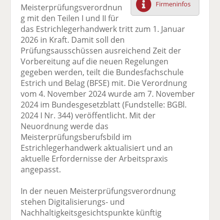
Firmeninfos
Meisterprüfungsverordnun
F
tt
Li
E
ck
g mit den Teilen I und II für
ac
er
n
m
e
das Estrichlegerhandwerk tritt zum 1. Januar
e
n
k
ai
n
2026 in Kraft. Damit soll den
b
e
l
Prüfungsausschüssen ausreichend Zeit der
o
di
v
Vorbereitung auf die neuen Regelungen
o
n
er
gegeben werden, teilt die Bundesfachschule
k
te
se
Estrich und Belag (BFSE) mit. Die Verordnung
te
il
n
vom 4. November 2024 wurde am 7. November
il
e
d
2024 im Bundesgesetzblatt (Fundstelle: BGBl.
e
n
e
2024 I Nr. 344) veröffentlicht. Mit der
n
n
Neuordnung werde das
Meisterprüfungsberufsbild im
Estrichlegerhandwerk aktualisiert und an
aktuelle Erfordernisse der Arbeitspraxis
angepasst.
In der neuen Meisterprüfungsverordnung
stehen Digitalisierungs- und
Nachhaltigkeitsgesichtspunkte künftig