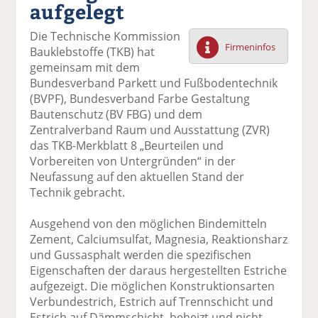
aufgelegt
F
tt
Li
E
ck
ac
er
n
m
e
Die Technische Kommission
e
n
k
ai
n
Firmeninfos
Bauklebstoffe (TKB) hat
b
e
l
gemeinsam mit dem
o
di
v
Bundesverband Parkett und Fußbodentechnik
o
n
er
(BVPF), Bundesverband Farbe Gestaltung
k
te
se
Bautenschutz (BV FBG) und dem
te
il
n
Zentralverband Raum und Ausstattung (ZVR)
il
e
d
das TKB-Merkblatt 8 „Beurteilen und
e
n
e
Vorbereiten von Untergründen“ in der
n
n
Neufassung auf den aktuellen Stand der
Technik gebracht.
Ausgehend von den möglichen Bindemitteln
Zement, Calciumsulfat, Magnesia, Reaktionsharz
und Gussasphalt werden die spezifischen
Eigenschaften der daraus hergestellten Estriche
aufgezeigt. Die möglichen Konstruktionsarten
Verbundestrich, Estrich auf Trennschicht und
Estrich auf Dämmschicht, beheizt und nicht