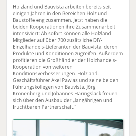
F
tt
Li
E
ck
Holzland und Bauvista arbeiten bereits seit
ac
er
n
m
e
einigen Jahren in den Bereichen Holz und
e
n
k
ai
n
Baustoffe eng zusammen. Jetzt haben die
b
e
l
beiden Kooperationen ihre Zusammenarbeit
o
di
v
intensiviert: Ab sofort können alle Holzland-
o
n
er
Mitglieder auf über 700 zusätzliche DIY-
k
te
se
Einzelhandels-Lieferanten der Bauvista, deren
te
il
n
Produkte und Konditionen zugreifen. Außerdem
il
e
d
profitieren die Großhändler der Holzhandels-
e
n
e
Kooperation von weiteren
n
n
Konditionsverbesserungen. Holzland-
Geschäftsführer Axel Pawlas und seine beiden
Führungskollegen von Bauvista, Jörg
Kronenberg und Johannes Häringslack freuen
sich über den Ausbau der „langährigen und
fruchtbaren Partnerschaft.“