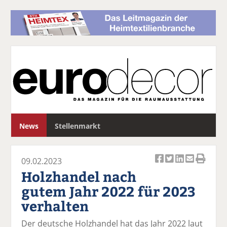
S
News
Stellenmarkt
u
c
h
09.02.2023
e
Ar
Ar
Ar
Ar
Ar
Holzhandel nach
ti
ti
ti
ti
ti
gutem Jahr 2022 für 2023
k
k
k
k
k
verhalten
el
el
el
el
el
a
t
a
p
D
Der deutsche Holzhandel hat das Jahr 2022 laut
uf
wi
uf
er
ru