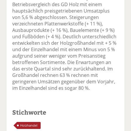
Betriebsvergleich des GD Holz mit einem
F
tt
Li
E
ck
hauptsächlich preisgetriebenen Umsatzplus
ac
er
n
m
e
von 5,6 % abgeschlossen. Steigerungen
e
n
k
ai
n
verzeichneten Plattenwerkstoffe (+ 11 %),
b
e
l
Ausbauprodukte (+ 16 %), Bauelemente (+ 9 %)
o
di
v
und Fußböden (+ 4 %). Deutlich unterschiedlich
o
n
er
entwickelten sich der Holzgroßhandel mit + 5 %
k
te
se
und der Einzelhandel mit einem Minus von 5 %
te
il
n
aufgrund seiner weniger vom Preisanstieg
il
e
d
betroffenen Sortimente. Die Erwartungen an
e
n
e
das erste Quartal sind sehr zurückhaltend. Im
n
n
Großhandel rechnen 63 % rechnen mit
geringeren Umsätzen gegenüber dem Vorjahr,
im Einzelhandel sind es sogar 80 %.
Stichworte
Holzhandel