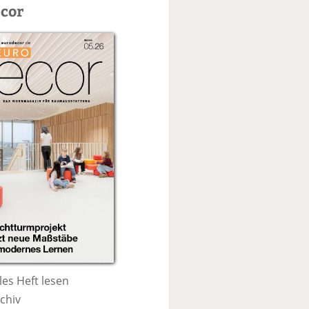
c
cor
h
e
les Heft lesen
chiv