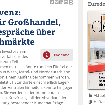
Eurode
Ar
Ar
Ar
Ar
Ar
venz:
ti
ti
ti
ti
ti
k
k
k
k
k
ür Großhandel,
el
el
el
el
el
a
t
a
p
D
espräche über
uf
wi
uf
er
ru
F
tt
Li
E
ck
hmärkte
ac
er
n
m
e
e
n
k
ai
n
 Investoren im
b
e
l
Firmeninfos
sverfahrens des
o
di
v
r zum Teil
o
n
er
men mitteilt, könnte rund ein Fünftel der
k
te
se
 in West-, Mittel- und Norddeutschland
te
il
n
on einem Käufer übernommen werden.
il
e
d
letzt 61 Standorte einschließlich Lager-
e
n
e
 der zentralen Einheiten, konnte hingegen
n
n
en. Sie werden in den kommenden
Aktuel
en. Kurzfristig soll der Abverkauf der
Heftar
eitung bestehender Kundenaufträge