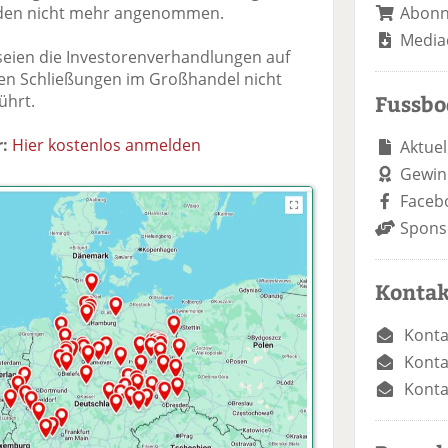
Abon
rden nicht mehr angenommen.
Media
eien die Investorenverhandlungen auf
 den Schließungen im Großhandel nicht
Fussb
ührt.
:
Hier kostenlos anmelden
Aktuel
Gewin
Faceb
Spons
Kontak
Konta
Konta
Konta