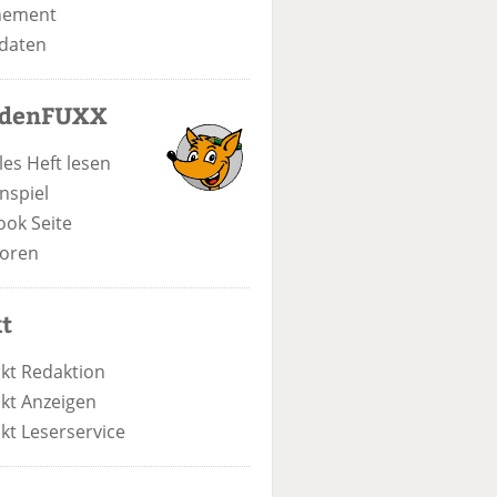
nement
daten
odenFUXX
les Heft lesen
nspiel
ook Seite
oren
t
kt Redaktion
kt Anzeigen
kt Leserservice