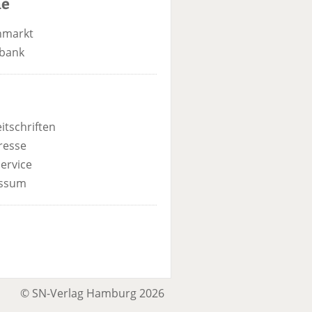
he
nmarkt
bank
itschriften
resse
ervice
ssum
© SN-Verlag Hamburg 2026