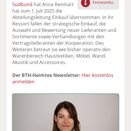
Firmeninfos
Südbund
hat Anna Reinhart
F
tt
Li
E
ck
hat zum 1. Juli 2025 die
ac
er
n
m
e
Abteilungsleitung Einkauf übernommen. In ihr
e
n
k
ai
n
Ressort fallen der strategische Einkauf, die
b
e
l
Auswahl und Bewertung neuer Lieferanten und
o
di
v
Sortimente sowie Verhandlungen mit den
o
n
er
Vertragslieferanten der Kooperation. Des
k
te
se
Weiteren betreut sie wie bisher operativ den
te
il
n
Warenbereich Haustextilien, Möbel, Wand,
il
e
d
Akustik und Accessoires.
e
n
e
n
n
Der BTH-Heimtex Newsletter:
Hier kostenlos
anmelden