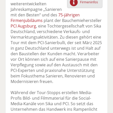
Firmeninfos
weiterentwickelten
F
tt
Li
E
ck
Jahreskampagne „Sanieren
ac
er
n
m
e
mit den Besten“ und des
75-jährigen
e
n
k
ai
n
Firmenjubiläums
plant der Bauchemiehersteller
b
e
l
PCI Augsburg
, eine Tochtergesellschaft von Sika
o
di
v
Deutschland, verschiedene Verkaufs- und
o
n
er
Vermarktungsaktivitäten. Zu diesen gehört eine
k
te
se
Tour mit dem PCI-Sanierbulli, der seit März 2025
te
il
n
in ganz Deutschland unterwegs ist und Halt auf
il
e
d
den Baustellen der Kunden macht. Verarbeiter
e
n
e
vor Ort können sich auf eine Sanierpause mit
n
n
Verpflegung sowie auf den Austausch mit den
PCI-Experten und praxisnahe Unterstützung
beim Fokusthema Sanieren, Renovieren und
Modernisieren freuen.
Während der Tour-Stopps erstellen Media-
Profis Bild- und Filmmaterial für die Social-
Media-Kanäle von Sika und PCI. So setzt das
Unternehmen das Handwerk ins Rampenlicht