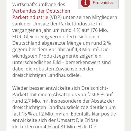
Firmeninfos
Wirtschaftsumfrage des
F
tt
Li
E
ck
Verbandes der Deutschen
ac
er
n
m
e
Parkettindustrie
(VDP) unter seinen Mitgliedern
e
n
k
ai
n
sank der Umsatz der Parkettindustrie im
b
e
l
vergangenen Jahr um rund 4 % auf 176 Mio.
o
di
v
EUR. Gleichzeitig verminderte sich die in
o
n
er
Deutschland abgesetzte Menge um rund 2 %
k
te
se
gegenüber dem Vorjahr auf 4,8 Mio. m
. Die
2
te
il
n
wichtigsten Produktsegmente zeigen ein
il
e
d
unterschiedliches Bild – bemerkenswert sind
e
n
e
dabei die robusten Zuwächse bei der
n
n
dreischichtigen Landhausdiele.
Wieder besser entwickelte sich Dreischicht-
Parkett mit einem Absatzplus von fast 8 % auf
rund 2,7 Mio. m
. Insbesondere der Absatz der
2
dreischichtigen Landhausdiele zog deutlich um
fast 15 % auf 2 Mio. m
an. Ebenfalls klar positiv
2
entwickelte sich der Umsatz: Die Erlöse
kletterten um 4 % auf 81 Mio. EUR. Die