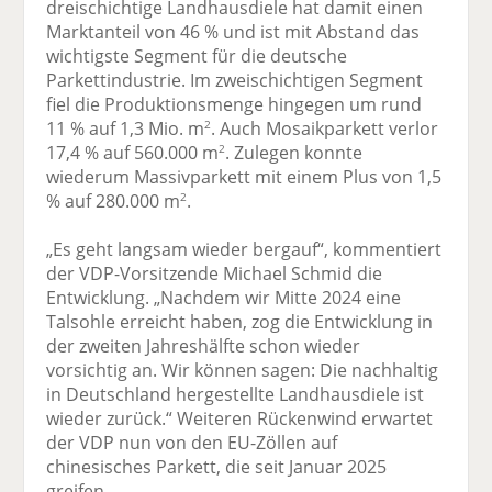
dreischichtige Landhausdiele hat damit einen
Marktanteil von 46 % und ist mit Abstand das
wichtigste Segment für die deutsche
Parkettindustrie. Im zweischichtigen Segment
fiel die Produktionsmenge hingegen um rund
11 % auf 1,3 Mio. m
. Auch Mosaikparkett verlor
2
17,4 % auf 560.000 m
. Zulegen konnte
2
wiederum Massivparkett mit einem Plus von 1,5
% auf 280.000 m
.
2
„Es geht langsam wieder bergauf“, kommentiert
der VDP-Vorsitzende Michael Schmid die
Entwicklung. „Nachdem wir Mitte 2024 eine
Talsohle erreicht haben, zog die Entwicklung in
der zweiten Jahreshälfte schon wieder
vorsichtig an. Wir können sagen: Die nachhaltig
in Deutschland hergestellte Landhausdiele ist
wieder zurück.“ Weiteren Rückenwind erwartet
der VDP nun von den EU-Zöllen auf
chinesisches Parkett, die seit Januar 2025
greifen.