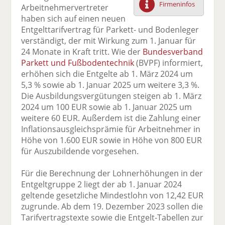
Firmeninfos
Arbeitnehmervertreter
F
tt
Li
E
ck
haben sich auf einen neuen
ac
er
n
m
e
Entgelttarifvertrag für Parkett- und Bodenleger
e
n
k
ai
n
verständigt, der mit Wirkung zum 1. Januar für
b
e
l
24 Monate in Kraft tritt. Wie der
Bundesverband
o
di
v
Parkett und Fußbodentechnik
(BVPF) informiert,
o
n
er
erhöhen sich die Entgelte ab 1. März 2024 um
k
te
se
5,3 % sowie ab 1. Januar 2025 um weitere 3,3 %.
te
il
n
Die Ausbildungsvergütungen steigen ab 1. März
il
e
d
2024 um 100 EUR sowie ab 1. Januar 2025 um
e
n
e
weitere 60 EUR. Außerdem ist die Zahlung einer
n
n
Inflationsausgleichsprämie für Arbeitnehmer in
Höhe von 1.600 EUR sowie in Höhe von 800 EUR
für Auszubildende vorgesehen.
Für die Berechnung der Lohnerhöhungen in der
Entgeltgruppe 2 liegt der ab 1. Januar 2024
geltende gesetzliche Mindestlohn von 12,42 EUR
zugrunde. Ab dem 19. Dezember 2023 sollen die
Tarifvertragstexte sowie die Entgelt-Tabellen zur