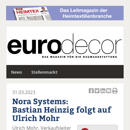
S
News
Stellenmarkt
u
c
h
31.03.2023
e
Ar
Ar
Ar
Ar
Ar
Nora Systems:
ti
ti
ti
ti
ti
Bastian Heinzig folgt auf
k
k
k
k
k
Ulrich Mohr
el
el
el
el
el
a
t
a
p
D
Ulrich Mohr, Verkaufsleiter
uf
wi
uf
er
ru