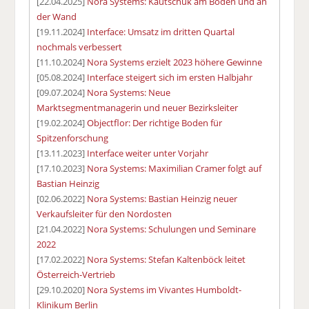
[22.04.2025]
Nora Systems: Kautschuk am Boden und an
der Wand
[19.11.2024]
Interface: Umsatz im dritten Quartal
nochmals verbessert
[11.10.2024]
Nora Systems erzielt 2023 höhere Gewinne
[05.08.2024]
Interface steigert sich im ersten Halbjahr
[09.07.2024]
Nora Systems: Neue
Marktsegmentmanagerin und neuer Bezirksleiter
[19.02.2024]
Objectflor: Der richtige Boden für
Spitzenforschung
[13.11.2023]
Interface weiter unter Vorjahr
[17.10.2023]
Nora Systems: Maximilian Cramer folgt auf
Bastian Heinzig
[02.06.2022]
Nora Systems: Bastian Heinzig neuer
Verkaufsleiter für den Nordosten
[21.04.2022]
Nora Systems: Schulungen und Seminare
2022
[17.02.2022]
Nora Systems: Stefan Kaltenböck leitet
Österreich-Vertrieb
[29.10.2020]
Nora Systems im Vivantes Humboldt-
Klinikum Berlin