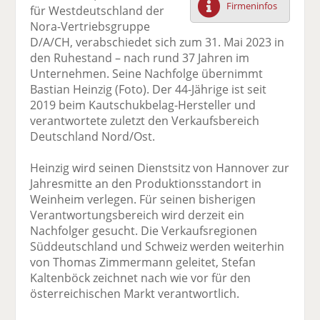
Firmeninfos
für Westdeutschland der
F
tt
Li
E
ck
Nora-Vertriebsgruppe
ac
er
n
m
e
D/A/CH, verabschiedet sich zum 31. Mai 2023 in
e
n
k
ai
n
den Ruhestand – nach rund 37 Jahren im
b
e
l
Unternehmen. Seine Nachfolge übernimmt
o
di
v
Bastian Heinzig (Foto). Der 44-Jährige ist seit
o
n
er
2019 beim Kautschukbelag-Hersteller und
k
te
se
verantwortete zuletzt den Verkaufsbereich
te
il
n
Deutschland Nord/Ost.
il
e
d
e
n
e
Heinzig wird seinen Dienstsitz von Hannover zur
n
n
Jahresmitte an den Produktionsstandort in
Weinheim verlegen. Für seinen bisherigen
Verantwortungsbereich wird derzeit ein
Nachfolger gesucht. Die Verkaufsregionen
Süddeutschland und Schweiz werden weiterhin
von Thomas Zimmermann geleitet, Stefan
Kaltenböck zeichnet nach wie vor für den
österreichischen Markt verantwortlich.