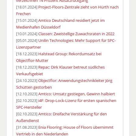
verzeichnen 14 Prozent Absatzrückgang
[18.01.2024]
Project-Floors-Zentrale zieht von Hürth nach
Frechen
[15.01.2024]
Amtico Deutschland residiert jetzt im
Medienhafen Düsseldorf
[10.01.2024]
Classen: Zweistellige Zuwachsraten in 2022
[05.01.2024]
Unilin Technologies: Mehr Support für SPC-
Lizenzpartner
[18.12.2023]
Halstead Group: Rekordumsatz bei
Objectflor-Mutter
[18.12.2023]
Repac: Dirk Klauser betreut südliches
Verkaufsgebiet
[24.10.2023]
Objectflor: Anwendungstechnikleiter Jörg
Schütten gestorben
[12.10.2023]
Amtico: Umsatz gestiegen, Gewinn halbiert
[02.10.2023]
i4F: Drop-Lock-Lizenz für ersten spanischen
SPC-Hersteller
[02.10.2023]
Amtico: Dreifache Verstärkung für den
Außendienst
[31.08.2023]
Enia Flooring: House of Floors übernimmt
Vertrieb in den Niederlanden