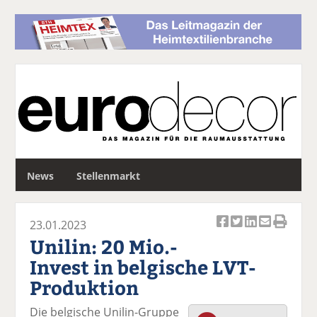
S
News
Stellenmarkt
u
c
h
23.01.2023
e
Ar
Ar
Ar
Ar
Ar
Unilin: 20 Mio.-
ti
ti
ti
ti
ti
Invest in belgische LVT-
k
k
k
k
k
Produktion
el
el
el
el
el
a
t
a
p
D
Die belgische Unilin-Gruppe
uf
wi
uf
er
ru