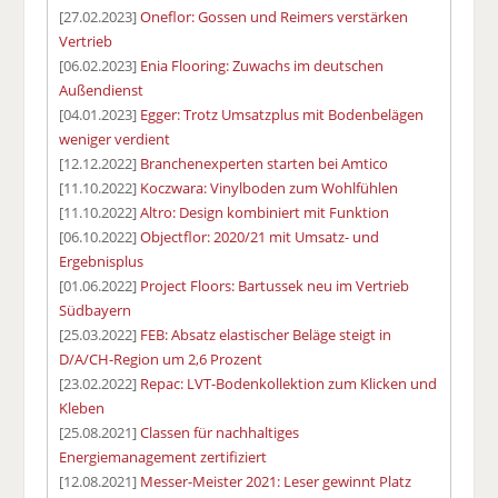
[27.02.2023]
Oneflor: Gossen und Reimers verstärken
Vertrieb
[06.02.2023]
Enia Flooring: Zuwachs im deutschen
Außendienst
[04.01.2023]
Egger: Trotz Umsatzplus mit Bodenbelägen
weniger verdient
[12.12.2022]
Branchenexperten starten bei Amtico
[11.10.2022]
Koczwara: Vinylboden zum Wohlfühlen
[11.10.2022]
Altro: Design kombiniert mit Funktion
[06.10.2022]
Objectflor: 2020/21 mit Umsatz- und
Ergebnisplus
[01.06.2022]
Project Floors: Bartussek neu im Vertrieb
Südbayern
[25.03.2022]
FEB: Absatz elastischer Beläge steigt in
D/A/CH-Region um 2,6 Prozent
[23.02.2022]
Repac: LVT-Bodenkollektion zum Klicken und
Kleben
[25.08.2021]
Classen für nachhaltiges
Energiemanagement zertifiziert
[12.08.2021]
Messer-Meister 2021: Leser gewinnt Platz