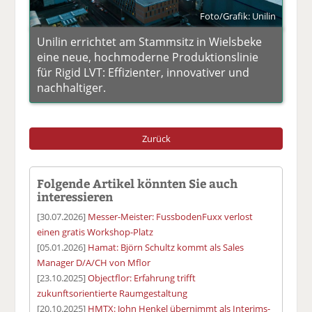
Foto/Grafik: Unilin
Unilin errichtet am Stammsitz in Wielsbeke
eine neue, hochmoderne Produktionslinie
für Rigid LVT: Effizienter, innovativer und
nachhaltiger.
Zurück
Folgende Artikel könnten Sie auch
interessieren
[30.07.2026]
Messer-Meister: FussbodenFuxx verlost
einen gratis Workshop-Platz
[05.01.2026]
Hamat: Björn Schultz kommt als Sales
Manager D/A/CH von Mflor
[23.10.2025]
Objectflor: Erfahrung trifft
zukunftsorientierte Raumgestaltung
[20.10.2025]
HMTX: John Henkel übernimmt als Interims-