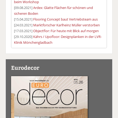
beim Workshop
[09.08.2021]
Ardex: Glatte Flächen für schönen und
sicheren Boden
[15.04.2021]
Flooring Concept baut Vertriebsteam aus
[24.03.2021]
Marktforscher Karlheinz Müller verstorben
[17.03.2021]
Objectflor: Für heute mit Blick auf morgen
[29.10.2020]
Kährs / Upofloor: Designplanken in der LVR-
Klinik Mönchengladbach
Eurodecor