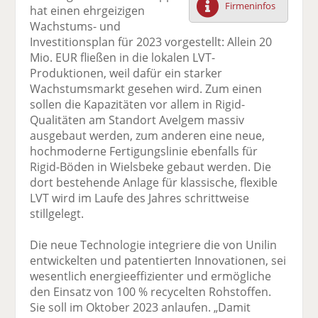
Firmeninfos
hat einen ehrgeizigen
F
tt
Li
E
ck
Wachstums- und
ac
er
n
m
e
Investitionsplan für 2023 vorgestellt: Allein 20
e
n
k
ai
n
Mio. EUR fließen in die lokalen LVT-
b
e
l
Produktionen, weil dafür ein starker
o
di
v
Wachstumsmarkt gesehen wird. Zum einen
o
n
er
sollen die Kapazitäten vor allem in Rigid-
k
te
se
Qualitäten am Standort Avelgem massiv
te
il
n
ausgebaut werden, zum anderen eine neue,
il
e
d
hochmoderne Fertigungslinie ebenfalls für
e
n
e
Rigid-Böden in Wielsbeke gebaut werden. Die
n
n
dort bestehende Anlage für klassische, flexible
LVT wird im Laufe des Jahres schrittweise
stillgelegt.
Die neue Technologie integriere die von Unilin
entwickelten und patentierten Innovationen, sei
wesentlich energieeffizienter und ermögliche
den Einsatz von 100 % recycelten Rohstoffen.
Sie soll im Oktober 2023 anlaufen. „Damit