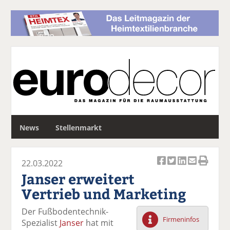
S
News
Stellenmarkt
u
c
h
22.03.2022
e
Ar
Ar
Ar
Ar
Ar
Janser erweitert
ti
ti
ti
ti
ti
Vertrieb und Marketing
k
k
k
k
k
el
el
el
el
el
Der Fußbodentechnik-
a
t
a
p
D
Firmeninfos
Spezialist
Janser
hat mit
uf
wi
uf
er
ru