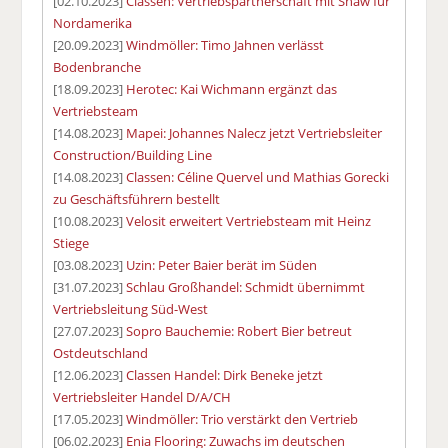
[02.10.2023]
Classen: Vertriebspartnerschaft mit Shaw für
Nordamerika
[20.09.2023]
Windmöller: Timo Jahnen verlässt
Bodenbranche
[18.09.2023]
Herotec: Kai Wichmann ergänzt das
Vertriebsteam
[14.08.2023]
Mapei: Johannes Nalecz jetzt Vertriebsleiter
Construction/Building Line
[14.08.2023]
Classen: Céline Quervel und Mathias Gorecki
zu Geschäftsführern bestellt
[10.08.2023]
Velosit erweitert Vertriebsteam mit Heinz
Stiege
[03.08.2023]
Uzin: Peter Baier berät im Süden
[31.07.2023]
Schlau Großhandel: Schmidt übernimmt
Vertriebsleitung Süd-West
[27.07.2023]
Sopro Bauchemie: Robert Bier betreut
Ostdeutschland
[12.06.2023]
Classen Handel: Dirk Beneke jetzt
Vertriebsleiter Handel D/A/CH
[17.05.2023]
Windmöller: Trio verstärkt den Vertrieb
[06.02.2023]
Enia Flooring: Zuwachs im deutschen