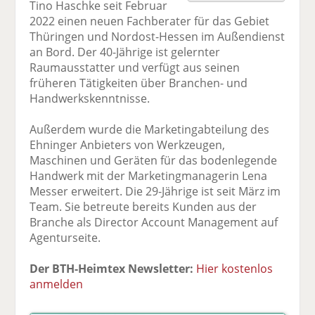
Tino Haschke seit Februar
F
tt
Li
E
ck
2022 einen neuen Fachberater für das Gebiet
ac
er
n
m
e
Thüringen und Nordost-Hessen im Außendienst
e
n
k
ai
n
an Bord. Der 40-Jährige ist gelernter
b
e
l
Raumausstatter und verfügt aus seinen
o
di
v
früheren Tätigkeiten über Branchen- und
o
n
er
Handwerkskenntnisse.
k
te
se
te
il
n
Außerdem wurde die Marketingabteilung des
il
e
d
Ehninger Anbieters von Werkzeugen,
e
n
e
Maschinen und Geräten für das bodenlegende
n
n
Handwerk mit der Marketingmanagerin Lena
Messer erweitert. Die 29-Jährige ist seit März im
Team. Sie betreute bereits Kunden aus der
Branche als Director Account Management auf
Agenturseite.
Der BTH-Heimtex Newsletter:
Hier kostenlos
anmelden