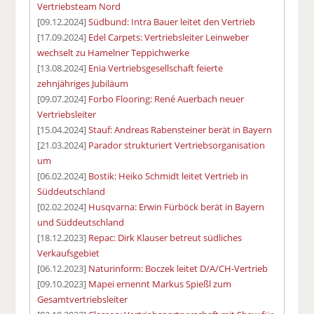
Vertriebsteam Nord
[09.12.2024]
Südbund: Intra Bauer leitet den Vertrieb
[17.09.2024]
Edel Carpets: Vertriebsleiter Leinweber
wechselt zu Hamelner Teppichwerke
[13.08.2024]
Enia Vertriebsgesellschaft feierte
zehnjähriges Jubiläum
[09.07.2024]
Forbo Flooring: René Auerbach neuer
Vertriebsleiter
[15.04.2024]
Stauf: Andreas Rabensteiner berät in Bayern
[21.03.2024]
Parador strukturiert Vertriebsorganisation
um
[06.02.2024]
Bostik: Heiko Schmidt leitet Vertrieb in
Süddeutschland
[02.02.2024]
Husqvarna: Erwin Fürböck berät in Bayern
und Süddeutschland
[18.12.2023]
Repac: Dirk Klauser betreut südliches
Verkaufsgebiet
[06.12.2023]
Naturinform: Boczek leitet D/A/CH-Vertrieb
[09.10.2023]
Mapei ernennt Markus Spießl zum
Gesamtvertriebsleiter