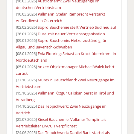
[16.03.2026]
Austrotherm: Zwei Neuzugänge im
deutschen Vertriebsteam
[10.03.2026]
Pallmann: Stefan Ramprecht verstärkt
Außendienst in Österreich
[02.02.2026]
Sopro Bauchemie stellt Vertrieb Süd neu auf
[26.01.2026]
Dural mit neuer Vertriebsorganisation
[09.01.2026]
Sopro Bauchemie: Hetzel zuständig für
Allgäu und Bayerisch-Schwaben
[08.01.2026]
Enia Flooring: Sebastian Krack übernimmt in
Norddeutschland
[05.01.2026]
Anker: Objektmanager Michael Walek kehrt
zurück
[27.10.2025]
Murexin Deutschland: Zwei Neuzugänge im
Vertriebsteam
[15.10.2025]
Pallmann: Özgür Caliskan berät in Tirol und
Vorarlberg
[14.10.2025]
Das Teppichwerk: Zwei Neuzugänge im
Vertrieb
[25.07.2025]
Kiesel Bauchemie: Volkmar Templin als
Vertriebsleiter D/A/CH verpflichtet
[24.06.2025]
Das Teppichwerk: Danijel Baric startet als