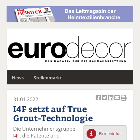
S
News
Stellenmarkt
u
c
h
31.01.2022
e
Ar
Ar
Ar
Ar
Ar
I4F setzt auf True
ti
ti
ti
ti
ti
Grout-Technologie
k
k
k
k
k
el
el
el
el
el
Die Unternehmensgruppe
a
t
a
p
D
Firmeninfos
I4F
, die Patente und
uf
wi
uf
er
ru