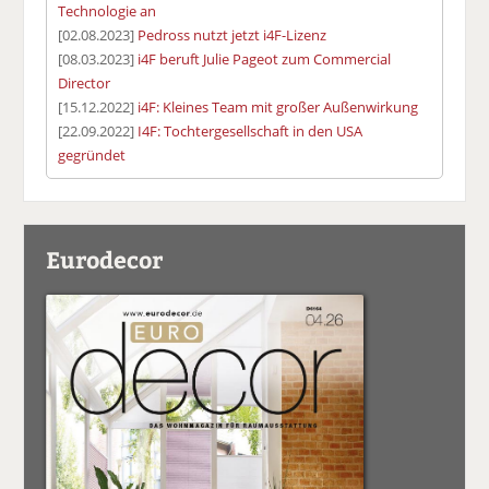
Technologie an
[02.08.2023]
Pedross nutzt jetzt i4F-Lizenz
[08.03.2023]
i4F beruft Julie Pageot zum Commercial
Director
[15.12.2022]
i4F: Kleines Team mit großer Außenwirkung
[22.09.2022]
I4F: Tochtergesellschaft in den USA
gegründet
Eurodecor