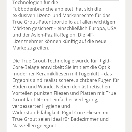
Technologien für die
F
tt
Li
E
ck
Fußbodenbranche anbietet, hat sich die
ac
er
n
m
e
exklusiven Lizenz- und Markenrechte für das
e
n
k
ai
n
True Grout-Patentportfolio auf allen wichtigen
b
e
l
Märkten gesichert – einschließlich Europa, USA
o
di
v
und der Asien-Pazifik-Region. Die I4F-
o
n
er
Lizenznehmer können künftig auf die neue
k
te
se
Marke zugreifen.
te
il
n
il
e
d
Die True Grout-Technologie wurde für Rigid-
e
n
e
Core-Beläge entwickelt: Sie imitiert die Optik
n
n
moderner Keramikfliesen mit Fugenkitt – das
Ergebnis sind realistischere, sichtbare Fugen für
Böden und Wände. Neben den ästhetischen
Vorteilen punkten Fliesen und Platten mit True
Grout laut I4F mit einfacher Verlegung,
verbesserter Hygiene und
Widerstandsfähigkeit: Rigid-Core-Fliesen mit
True Grout seien ideal für Badezimmer und
Nasszellen geeignet.