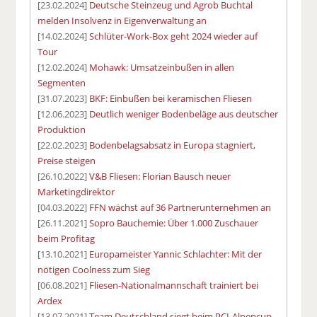
[23.02.2024]
Deutsche Steinzeug und Agrob Buchtal
melden Insolvenz in Eigenverwaltung an
[14.02.2024]
Schlüter-Work-Box geht 2024 wieder auf
Tour
[12.02.2024]
Mohawk: Umsatzeinbußen in allen
Segmenten
[31.07.2023]
BKF: Einbußen bei keramischen Fliesen
[12.06.2023]
Deutlich weniger Bodenbeläge aus deutscher
Produktion
[22.02.2023]
Bodenbelagsabsatz in Europa stagniert,
Preise steigen
[26.10.2022]
V&B Fliesen: Florian Bausch neuer
Marketingdirektor
[04.03.2022]
FFN wächst auf 36 Partnerunternehmen an
[26.11.2021]
Sopro Bauchemie: Über 1.000 Zuschauer
beim Profitag
[13.10.2021]
Europameister Yannic Schlachter: Mit der
nötigen Coolness zum Sieg
[06.08.2021]
Fliesen-Nationalmannschaft trainiert bei
Ardex
[13.07.2021]
Team Deutschland siegt beim PCI-Alpencup