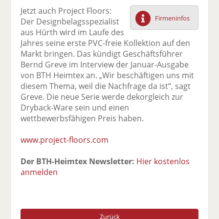
F
tt
Li
E
ck
Jetzt auch Project Floors:
ac
er
n
m
e
Firmeninfos
Der Designbelagsspezialist
e
n
k
ai
n
aus Hürth wird im Laufe des
b
e
l
Jahres seine erste PVC-freie Kollektion auf den
o
di
v
Markt bringen. Das kündigt Geschäftsführer
o
n
er
Bernd Greve im Interview der Januar-Ausgabe
k
te
se
von BTH Heimtex an. „Wir beschäftigen uns mit
te
il
n
diesem Thema, weil die Nachfrage da ist“, sagt
il
e
d
Greve. Die neue Serie werde dekorgleich zur
e
n
e
Dryback-Ware sein und einen
n
n
wettbewerbsfähigen Preis haben.
www.project-floors.com
Der BTH-Heimtex Newsletter:
Hier kostenlos
anmelden
Zurück