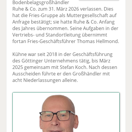
Bodenbelagsgroßhändler
F
tt
Li
E
ck
Ruhe & Co. zum 31. März 2026 verlassen. Dies
ac
er
n
m
e
hat die Fries-Gruppe als Muttergesellschaft auf
e
n
k
ai
n
Anfrage bestätigt; sie hatte Ruhe & Co. Anfang
b
e
l
des Jahres übernommen. Seine Aufgaben in der
o
di
v
Vertriebs- und Standortleitung übernimmt
o
n
er
fortan Fries-Geschäftsführer Thomas Hellmond.
k
te
se
te
il
n
Kühne war seit 2018 in der Geschäftsführung
il
e
d
des Göttinger Unternehmens tätig, bis März
e
n
e
2025 gemeinsam mit Stefan Koch. Nach dessen
n
n
Ausscheiden führte er den Großhändler mit
acht Niederlassungen alleine.