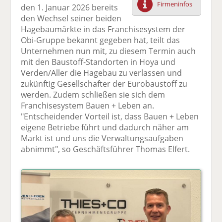
Firmeninfos
den 1. Januar 2026 bereits
F
tt
Li
E
ck
den Wechsel seiner beiden
ac
er
n
m
e
Hagebaumärkte in das Franchisesystem der
e
n
k
ai
n
Obi-Gruppe bekannt gegeben hat, teilt das
b
e
l
Unternehmen nun mit, zu diesem Termin auch
o
di
v
mit den Baustoff-Standorten in Hoya und
o
n
er
Verden/Aller die Hagebau zu verlassen und
k
te
se
zukünftig Gesellschafter der Eurobaustoff zu
te
il
n
werden. Zudem schließen sie sich dem
il
e
d
Franchisesystem Bauen + Leben an.
e
n
e
"Entscheidender Vorteil ist, dass Bauen + Leben
n
n
eigene Betriebe führt und dadurch näher am
Markt ist und uns die Verwaltungsaufgaben
abnimmt", so Geschäftsführer Thomas Elfert.