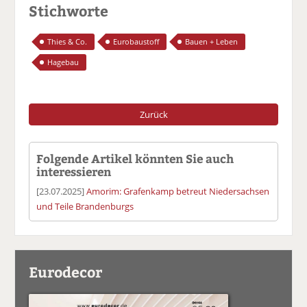
Stichworte
Thies & Co.
Eurobaustoff
Bauen + Leben
Hagebau
Zurück
Folgende Artikel könnten Sie auch
interessieren
[23.07.2025]
Amorim: Grafenkamp betreut Niedersachsen
und Teile Brandenburgs
Eurodecor