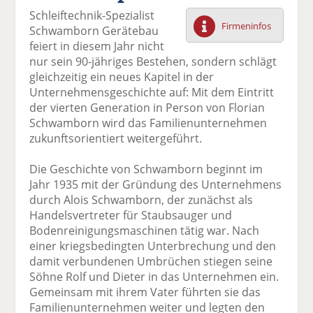
F
tt
Li
E
ck
Schleiftechnik-Spezialist
ac
er
n
m
e
Firmeninfos
Schwamborn Gerätebau
e
n
k
ai
n
feiert in diesem Jahr nicht
b
e
l
nur sein 90-jähriges Bestehen, sondern schlägt
o
di
v
gleichzeitig ein neues Kapitel in der
o
n
er
Unternehmensgeschichte auf: Mit dem Eintritt
k
te
se
der vierten Generation in Person von Florian
te
il
n
Schwamborn wird das Familienunternehmen
il
e
d
zukunftsorientiert weitergeführt.
e
n
e
n
n
Die Geschichte von Schwamborn beginnt im
Jahr 1935 mit der Gründung des Unternehmens
durch Alois Schwamborn, der zunächst als
Handelsvertreter für Staubsauger und
Bodenreinigungsmaschinen tätig war. Nach
einer kriegsbedingten Unterbrechung und den
damit verbundenen Umbrüchen stiegen seine
Söhne Rolf und Dieter in das Unternehmen ein.
Gemeinsam mit ihrem Vater führten sie das
Familienunternehmen weiter und legten den