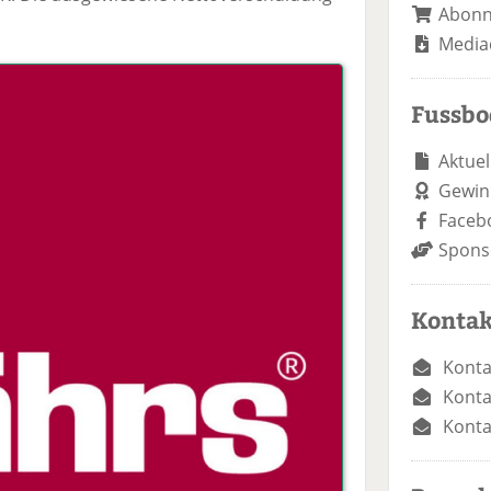
Abon
Media
Fussb
Aktuel
Gewin
Faceb
Spons
Kontak
Konta
Konta
Konta