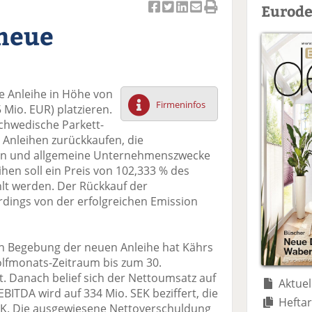
Eurode
Ar
Ar
Ar
Ar
Ar
 neue
ti
ti
ti
ti
ti
k
k
k
k
k
el
el
el
el
el
a
t
a
p
D
ue Anleihe in Höhe von
uf
wi
uf
er
ru
Firmeninfos
 Mio. EUR) platzieren.
F
tt
Li
E
ck
chwedische Parkett-
ac
er
n
m
e
Anleihen zurückkaufen, die
e
n
k
ai
n
hen und allgemeine Unternehmenszwecke
b
e
l
eihen soll ein Preis von 102,333 % des
o
di
v
lt werden. Der Rückkauf der
o
n
er
rdings von der erfolgreichen Emission
k
te
se
te
il
n
il
e
d
n Begebung der neuen Anleihe hat Kährs
e
n
e
lfmonats-Zeitraum bis zum 30.
n
n
. Danach belief sich der Nettoumsatz auf
Aktuel
EBITDA wird auf 334 Mio. SEK beziffert, die
Heftar
 SEK. Die ausgewiesene Nettoverschuldung