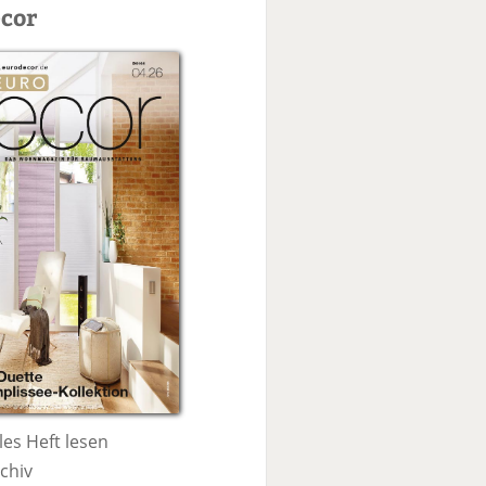
c
cor
h
e
les Heft lesen
chiv