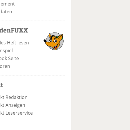
nement
daten
odenFUXX
les Heft lesen
nspiel
ook Seite
oren
t
kt Redaktion
kt Anzeigen
kt Leserservice