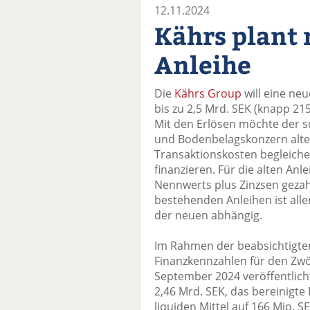
12.11.2024
Kährs plant
Anleihe
Die
Kährs Group
will eine ne
bis zu 2,5 Mrd. SEK (knapp 215
Mit den Erlösen möchte der s
und Bodenbelagskonzern alte 
Transaktionskosten begleic
finanzieren. Für die alten Anl
Nennwerts plus Zinzsen gezah
bestehenden Anleihen ist alle
der neuen abhängig.
Im Rahmen der beabsichtigte
Finanzkennzahlen für den Zwö
September 2024 veröffentlicht
2,46 Mrd. SEK, das bereinigte 
liquiden Mittel auf 166 Mio.