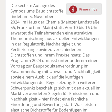
F
tt
Li
E
ck
Die sechste Auflage des
ac
er
n
m
e
Firmeninfos
Symposiums Baudichtstoffe
e
n
k
ai
n
findet am 5. November
b
e
l
2024, im Haus der Chemie (Mainzer Landstraße
o
di
v
55, Frankfurt am Main) statt. Von 10 bis 16 Uhr
o
n
er
erwartet die Teilnehmenden eine attraktive
k
te
se
Themenmischung aus aktuellen Entwicklungen
te
il
n
in der Regulatorik, Nachhaltigkeit und
il
e
d
Zertifizierung sowie zu verschiedenen
e
n
e
Dichtstoffen und ihrem Praxiseinsatz. Das
n
n
Programm 2024 umfasst unter anderem einen
Vortrag zur Bauproduktenverordnung im
Zusammenhang mit Umwelt und Nachhaltigkeit
sowie einem Ausblick auf die künftigen
Entwicklungen der Regelsetzung. Ein weiterer
Schwerpunkt beschäftigt sich mit den aktuell im
Markt verwendeten Siegeln für Emissionen und
Nachhaltigkeit – hier findet eine fachliche
Einordnung und Bewertung statt. Was leisten
elastische Dichtstoffe für Bodenfugen im