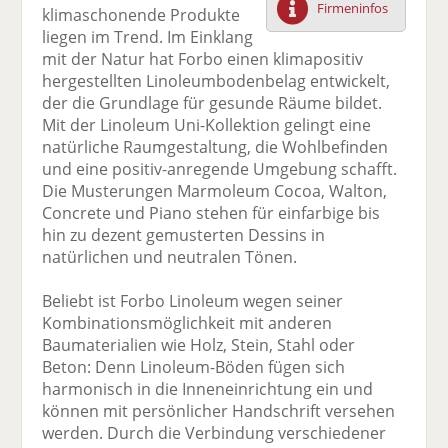
Firmeninfos
klimaschonende Produkte
F
tt
Li
E
ck
liegen im Trend. Im Einklang
ac
er
n
m
e
mit der Natur hat Forbo einen klimapositiv
e
n
k
ai
n
hergestellten Linoleumbodenbelag entwickelt,
b
e
l
der die Grundlage für gesunde Räume bildet.
o
di
v
Mit der Linoleum Uni-Kollektion gelingt eine
o
n
er
natürliche Raumgestaltung, die Wohlbefinden
k
te
se
und eine positiv-anregende Umgebung schafft.
te
il
n
Die Musterungen Marmoleum Cocoa, Walton,
il
e
d
Concrete und Piano stehen für einfarbige bis
e
n
e
hin zu dezent gemusterten Dessins in
n
n
natürlichen und neutralen Tönen.
Beliebt ist Forbo Linoleum wegen seiner
Kombinationsmöglichkeit mit anderen
Baumaterialien wie Holz, Stein, Stahl oder
Beton: Denn Linoleum-Böden fügen sich
harmonisch in die Inneneinrichtung ein und
können mit persönlicher Handschrift versehen
werden. Durch die Verbindung verschiedener