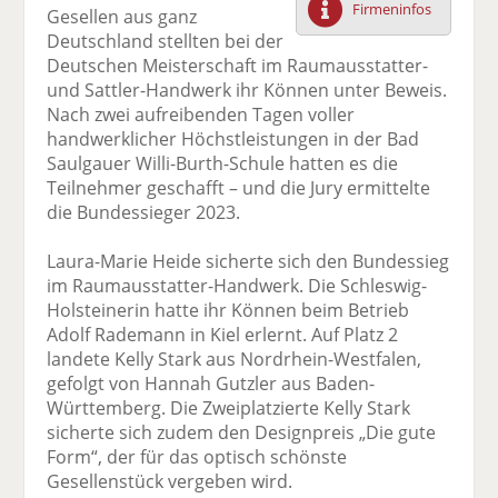
Firmeninfos
Gesellen aus ganz
F
tt
Li
E
ck
Deutschland stellten bei der
ac
er
n
m
e
Deutschen Meisterschaft im Raumausstatter-
e
n
k
ai
n
und Sattler-Handwerk ihr Können unter Beweis.
b
e
l
Nach zwei aufreibenden Tagen voller
o
di
v
handwerklicher Höchstleistungen in der Bad
o
n
er
Saulgauer Willi-Burth-Schule hatten es die
k
te
se
Teilnehmer geschafft – und die Jury ermittelte
te
il
n
die Bundessieger 2023.
il
e
d
e
n
e
Laura-Marie Heide sicherte sich den Bundessieg
n
n
im Raumausstatter-Handwerk. Die Schleswig-
Holsteinerin hatte ihr Können beim Betrieb
Adolf Rademann in Kiel erlernt. Auf Platz 2
landete Kelly Stark aus Nordrhein-Westfalen,
gefolgt von Hannah Gutzler aus Baden-
Württemberg. Die Zweiplatzierte Kelly Stark
sicherte sich zudem den Designpreis „Die gute
Form“, der für das optisch schönste
Gesellenstück vergeben wird.