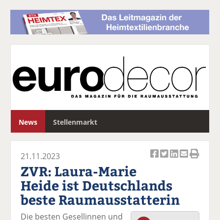
S
News
Stellenmarkt
u
c
h
21.11.2023
e
Ar
Ar
Ar
Ar
Ar
ZVR: Laura-Marie
ti
ti
ti
ti
ti
Heide ist Deutschlands
k
k
k
k
k
beste Raumausstatterin
el
el
el
el
el
a
t
a
p
D
Die besten Gesellinnen und
uf
wi
uf
er
ru