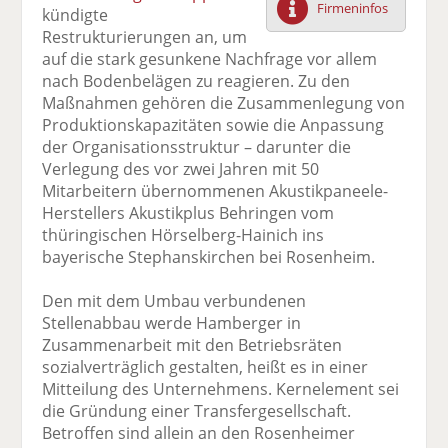
Firmeninfos
kündigte
F
tt
Li
E
ck
Restrukturierungen an, um
ac
er
n
m
e
auf die stark gesunkene Nachfrage vor allem
e
n
k
ai
n
nach Bodenbelägen zu reagieren. Zu den
b
e
l
Maßnahmen gehören die Zusammenlegung von
o
di
v
Produktionskapazitäten sowie die Anpassung
o
n
er
der Organisationsstruktur – darunter die
k
te
se
Verlegung des vor zwei Jahren mit 50
te
il
n
Mitarbeitern übernommenen Akustikpaneele-
il
e
d
Herstellers Akustikplus Behringen vom
e
n
e
thüringischen Hörselberg-Hainich ins
n
n
bayerische Stephanskirchen bei Rosenheim.
Den mit dem Umbau verbundenen
Stellenabbau werde Hamberger in
Zusammenarbeit mit den Betriebsräten
sozialverträglich gestalten, heißt es in einer
Mitteilung des Unternehmens. Kernelement sei
die Gründung einer Transfergesellschaft.
Betroffen sind allein an den Rosenheimer