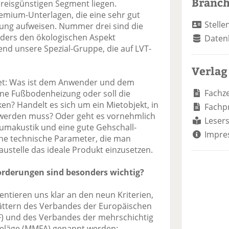
Branc
preisgünstigen Segment liegen.
mium-Unterlagen, die eine sehr gut
Stelle
ung aufweisen. Nummer drei sind die
nders den ökologischen Aspekt
Daten
end unsere Spezial-Gruppe, die auf LVT-
Verlag
tet: Was ist dem Anwender und dem
Fachze
ine Fußbodenheizung oder soll die
ken? Handelt es sich um ein Mietobjekt, in
Fachp
t werden muss? Oder geht es vornehmlich
Lesers
makustik und eine gute Gehschall-
Impre
che technische Parameter, die man
ustelle das ideale Produkt einzusetzen.
orderungen sind besonders wichtig?
entieren uns klar an den neun Kriterien,
ättern des Verbandes der Europäischen
F) und des Verbandes der mehrschichtig
läge (MMFA) genannt werden: