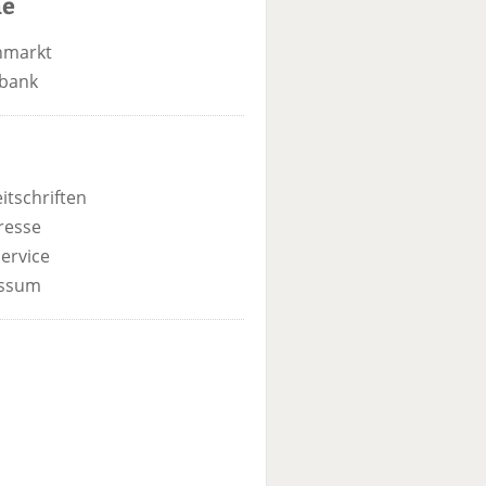
he
nmarkt
bank
itschriften
resse
ervice
ssum