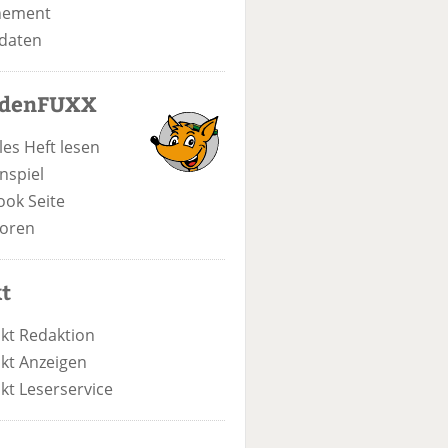
nement
daten
odenFUXX
les Heft lesen
nspiel
ook Seite
oren
t
kt Redaktion
kt Anzeigen
kt Leserservice