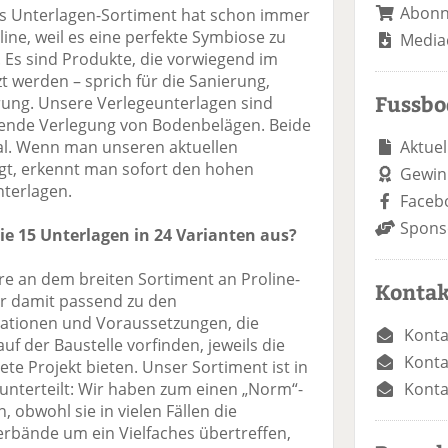
Abon
 Unterlagen-Sortiment hat schon immer
ine, weil es eine perfekte Symbiose zu
Media
. Es sind Produkte, die vorwiegend im
 werden – sprich für die Sanierung,
Fussb
ung. Unsere Verlegeunterlagen sind
ende Verlegung von Bodenbelägen. Beide
Aktuel
al. Wenn man unseren aktuellen
gt, erkennt man sofort den hohen
Gewin
nterlagen.
Faceb
Spons
ie 15 Unterlagen in 24 Varianten aus?
e an dem breiten Sortiment an Proline-
Kontak
ir damit passend zu den
uationen und Voraussetzungen, die
Konta
 der Baustelle vorfinden, jeweils die
Konta
ete Projekt bieten. Unser Sortiment ist in
Konta
 unterteilt: Wir haben zum einen „Norm“-
, obwohl sie in vielen Fällen die
rbände um ein Vielfaches übertreffen,