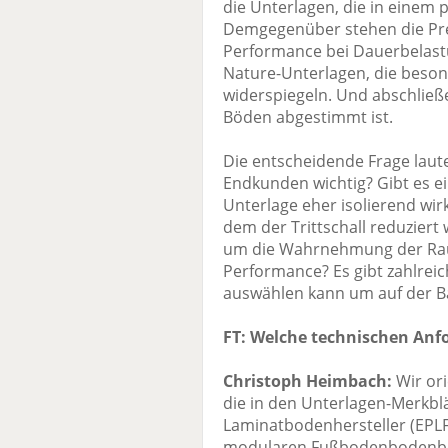
die Unterlagen, die in einem 
Demgegenüber stehen die Pre
Performance bei Dauerbelast
Nature-Unterlagen, die beso
widerspiegeln. Und abschließ
Böden abgestimmt ist.
Die entscheidende Frage lau
Endkunden wichtig? Gibt es e
Unterlage eher isolierend wir
dem der Trittschall reduzier
um die Wahrnehmung der Rau
Performance? Es gibt zahlrei
auswählen kann um auf der Ba
FT: Welche technischen Anf
Christoph Heimbach:
Wir ori
die in den Unterlagen-Merkbl
Laminatbodenhersteller (EPL
modularen Fußbodenbodenbe