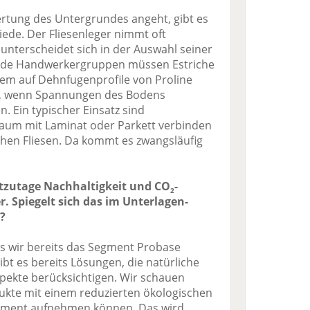
rtung des Untergrundes angeht, gibt es
ede. Der Fliesenleger nimmt oft
unterscheidet sich in der Auswahl seiner
ide Handwerkergruppen müssen Estriche
dem auf Dehnfugenprofile von Proline
en, wenn Spannungen des Bodens
Ein typischer Einsatz sind
Raum mit Laminat oder Parkett verbinden
hen Fliesen. Da kommt es zwangsläufig
tzutage Nachhaltigkeit und CO
-
2
 Spiegelt sich das im Unterlagen-
?
s wir bereits das Segment Probase
bt es bereits Lösungen, die natürliche
pekte berücksichtigen. Wir schauen
kte mit einem reduzierten ökologischen
timent aufnehmen können. Das wird