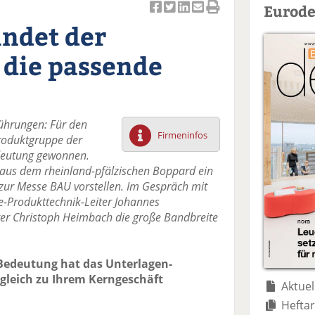
Eurode
Ar
Ar
Ar
Ar
Ar
indet der
ti
ti
ti
ti
ti
k
k
k
k
k
die passende
el
el
el
el
el
a
t
a
p
D
uf
wi
uf
er
ru
F
tt
Li
E
ck
führungen: Für den
ac
er
n
m
e
Firmeninfos
 Produktgruppe der
e
n
k
ai
n
deutung gewonnen.
b
e
l
aus dem rheinland-pfälzischen Boppard ein
o
di
v
ur Messe BAU vorstellen. Im Gespräch mit
o
n
er
e-Produkttechnik-Leiter Johannes
k
te
se
r Christoph Heimbach die große Bandbreite
te
il
n
il
e
d
e
n
e
Bedeutung hat das Unterlagen-
n
n
rgleich zu Ihrem Kerngeschäft
Aktuel
Heftar