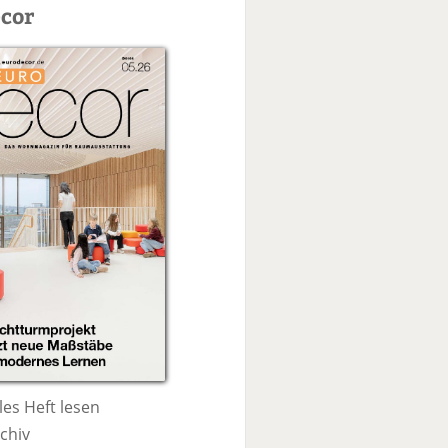
c
cor
h
e
les Heft lesen
chiv