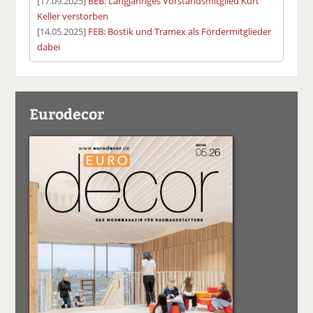
[17.09.2025]
BEB: Langjähriges Vorstandsmitglied Kurt
Keller verstorben
[14.05.2025]
FEB: Bostik und Tramex als Fördermitglieder
dabei
Eurodecor