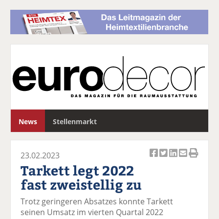
S
News
Stellenmarkt
u
c
h
23.02.2023
e
Ar
Ar
Ar
Ar
Ar
Tarkett legt 2022
ti
ti
ti
ti
ti
fast zweistellig zu
k
k
k
k
k
el
el
el
el
el
Trotz geringeren Absatzes konnte Tarkett
a
t
a
p
D
seinen Umsatz im vierten Quartal 2022
uf
wi
uf
er
ru