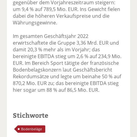
gegenüber dem Vorjahreszeitraum steigern:
F
tt
Li
E
ck
um 9,4 % auf 789,5 Mio. EUR. Ins Gewicht fielen
ac
er
n
m
e
dabei die höheren Verkaufspreise und die
e
n
k
ai
n
Währungsgewinne.
b
e
l
o
di
v
Im gesamten Geschäftsjahr 2022
o
n
er
erwirtschaftete die Gruppe 3,36 Mrd. EUR und
k
te
se
damit 20,3 % mehr als im Vorjahr; das
te
il
n
bereinigte EBITDA stieg um 2,6 % auf 234,9 Mio.
il
e
d
EUR. Im Bereich Sport tätigte der französische
e
n
e
Bodenbelagskonzern laut Geschäftsbericht
n
n
Rekordumsätze und legte um beinahe 50 % auf
870,2 Mio. EUR zu; das bereinigte EBITDA stieg
hier sogar um 88 % auf 86,5 Mio. EUR.
Stichworte
Bodenbeläge