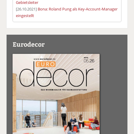
Gebietsleiter
[26.10.2021]
Bona: Roland Pung als Key-Account-Manager
eingestellt
Eurodecor