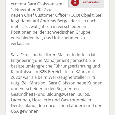
Firmeninfos
ernennt Sara Olofsson zum
F
tt
Li
E
ck
1. November 2022 zur
ac
er
n
m
e
neuen Chief Customer Officer (CCO) Objekt. Sie
e
n
k
ai
n
folgt damit auf Andreas Berge, der sich nach
b
e
l
mehr als zwölf Jahren in verschiedenen
o
di
v
Positionen bei der schwedischen Gruppe
o
n
er
entschieden hat, das Unternehmen zu
k
te
se
verlassen.
te
il
n
il
e
d
Sara Olofsson hat ihren Master in Industrial
e
n
e
Engineering und Management gemacht. Sie
n
n
besitze umfangreiche Führungserfahrung und
Kenntnisse im B2B-Bereich, teilte Kährs mit.
Zuvor war sie beim Werkzeughersteller Hilti
tätig. Bei Kährs soll Sara Olofsson neue Kunden
und Entscheider in den Segmenten
Gesundheits- und Bildungswesen, Büros,
Ladenbau, Hotellerie und Gastronomie in
Deutschland, den nordischen Ländern und den
USA gewinnen.