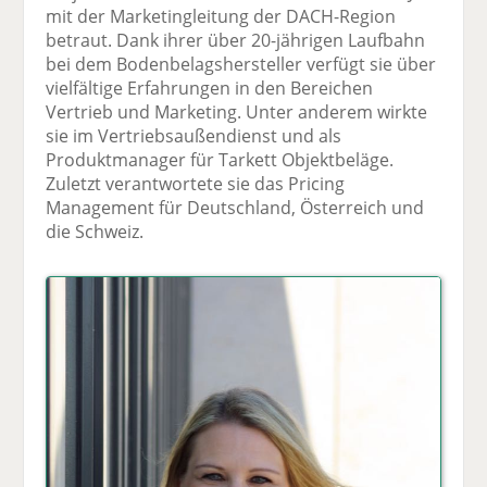
mit der Marketingleitung der DACH-Region
F
tt
Li
E
ck
betraut. Dank ihrer über 20-jährigen Laufbahn
ac
er
n
m
e
bei dem Bodenbelagshersteller verfügt sie über
e
n
k
ai
n
vielfältige Erfahrungen in den Bereichen
b
e
l
Vertrieb und Marketing. Unter anderem wirkte
o
di
v
sie im Vertriebsaußendienst und als
o
n
er
Produktmanager für Tarkett Objektbeläge.
k
te
se
Zuletzt verantwortete sie das Pricing
te
il
n
Management für Deutschland, Österreich und
il
e
d
die Schweiz.
e
n
e
n
n