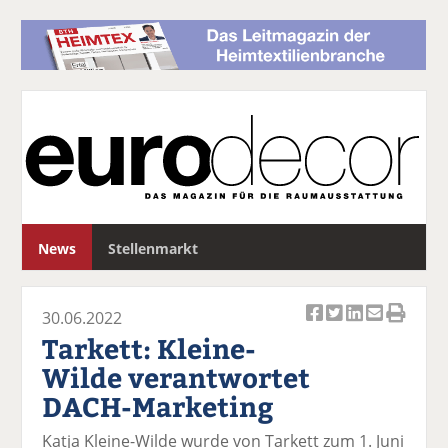
S
News
Stellenmarkt
u
c
h
30.06.2022
e
Ar
Ar
Ar
Ar
Ar
Tarkett: Kleine-
ti
ti
ti
ti
ti
Wilde verantwortet
k
k
k
k
k
DACH-Marketing
el
el
el
el
el
a
t
a
p
D
Katja Kleine-Wilde wurde von Tarkett zum 1. Juni
uf
wi
uf
er
ru