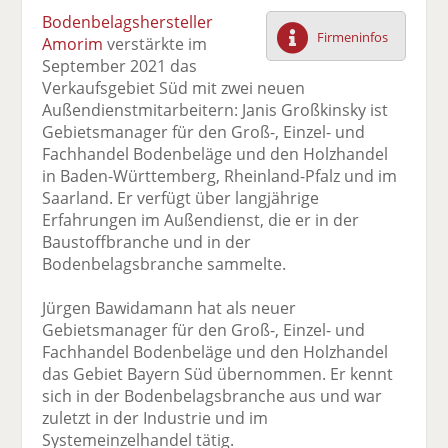
F
tt
Li
E
ck
Bodenbelagshersteller
ac
er
n
m
e
Firmeninfos
Amorim
verstärkte im
e
n
k
ai
n
September 2021 das
b
e
l
Verkaufsgebiet Süd mit zwei neuen
o
di
v
Außendienstmitarbeitern: Janis Großkinsky ist
o
n
er
Gebietsmanager für den Groß-, Einzel- und
k
te
se
Fachhandel Bodenbeläge und den Holzhandel
te
il
n
in Baden-Württemberg, Rheinland-Pfalz und im
il
e
d
Saarland. Er verfügt über langjährige
e
n
e
Erfahrungen im Außendienst, die er in der
n
n
Baustoffbranche und in der
Bodenbelagsbranche sammelte.
Jürgen Bawidamann hat als neuer
Gebietsmanager für den Groß-, Einzel- und
Fachhandel Bodenbeläge und den Holzhandel
das Gebiet Bayern Süd übernommen. Er kennt
sich in der Bodenbelagsbranche aus und war
zuletzt in der Industrie und im
Systemeinzelhandel tätig.