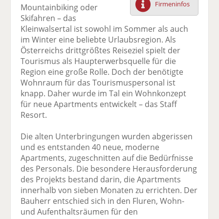
Firmeninfos
Mountainbiking oder
F
tt
Li
E
ck
Skifahren – das
ac
er
n
m
e
Kleinwalsertal ist sowohl im Sommer als auch
e
n
k
ai
n
im Winter eine beliebte Urlaubsregion. Als
b
e
l
Österreichs drittgrößtes Reiseziel spielt der
o
di
v
Tourismus als Haupterwerbsquelle für die
o
n
er
Region eine große Rolle. Doch der benötigte
k
te
se
Wohnraum für das Tourismuspersonal ist
te
il
n
knapp. Daher wurde im Tal ein Wohnkonzept
il
e
d
für neue Apartments entwickelt – das Staff
e
n
e
Resort.
n
n
Die alten Unterbringungen wurden abgerissen
und es entstanden 40 neue, moderne
Apartments, zugeschnitten auf die Bedürfnisse
des Personals. Die besondere Herausforderung
des Projekts bestand darin, die Apartments
innerhalb von sieben Monaten zu errichten. Der
Bauherr entschied sich in den Fluren, Wohn-
und Aufenthaltsräumen für den