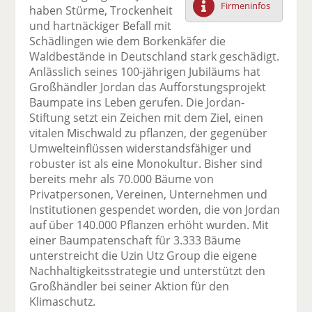
Firmeninfos
haben Stürme, Trockenheit
F
tt
Li
E
ck
und hartnäckiger Befall mit
ac
er
n
m
e
Schädlingen wie dem Borkenkäfer die
e
n
k
ai
n
Waldbestände in Deutschland stark geschädigt.
b
e
l
Anlässlich seines 100-jährigen Jubiläums hat
o
di
v
Großhändler Jordan das Aufforstungsprojekt
o
n
er
Baumpate ins Leben gerufen. Die Jordan-
k
te
se
Stiftung setzt ein Zeichen mit dem Ziel, einen
te
il
n
vitalen Mischwald zu pflanzen, der gegenüber
il
e
d
Umwelteinflüssen widerstandsfähiger und
e
n
e
robuster ist als eine Monokultur. Bisher sind
n
n
bereits mehr als 70.000 Bäume von
Privatpersonen, Vereinen, Unternehmen und
Institutionen gespendet worden, die von Jordan
auf über 140.000 Pflanzen erhöht wurden. Mit
einer Baumpatenschaft für 3.333 Bäume
unterstreicht die Uzin Utz Group die eigene
Nachhaltigkeitsstrategie und unterstützt den
Großhändler bei seiner Aktion für den
Klimaschutz.