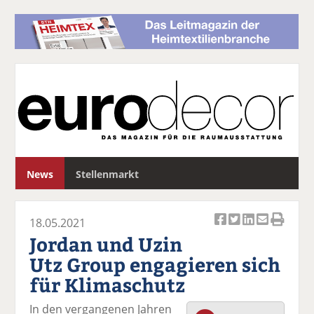
S
News
Stellenmarkt
u
c
h
18.05.2021
e
Ar
Ar
Ar
Ar
Ar
Jordan und Uzin
ti
ti
ti
ti
ti
Utz Group engagieren sich
k
k
k
k
k
für Klimaschutz
el
el
el
el
el
a
t
a
p
D
In den vergangenen Jahren
uf
wi
uf
er
ru