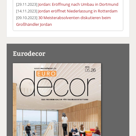
[29.11.2023]
Jordan: Eröffnung nach Umbau in Dortmund
[14.11.2023]
Jordan eröffnet Niederlassung in Rotterdam
[09.10.2023]
30 Meisterabsolventen diskutieren beim
Großhändler Jordan
Eurodecor