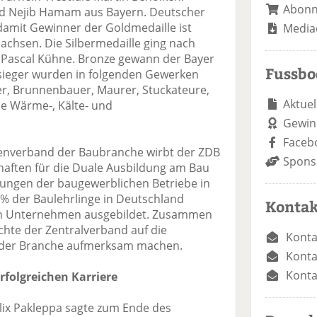
Abon
d Nejib Hamam aus Bayern. Deutscher
damit Gewinner der Goldmedaille ist
Media
chsen. Die Silbermedaille ging nach
Pascal Kühne. Bronze gewann der Bayer
Fussb
sieger wurden in folgenden Gewerken
r, Brunnenbauer, Maurer, Stuckateure,
Aktuel
e Wärme-, Kälte- und
Gewin
Faceb
tzenverband der Baubranche wirbt der ZDB
Spons
aften für die Duale Ausbildung am Bau
tungen der baugewerblichen Betriebe in
% der Baulehrlinge in Deutschland
Kontak
en Unternehmen ausgebildet. Zusammen
hte der Zentralverband auf die
Konta
eit der Branche aufmerksam machen.
Konta
Konta
rfolgreichen Karriere
lix Pakleppa sagte zum Ende des