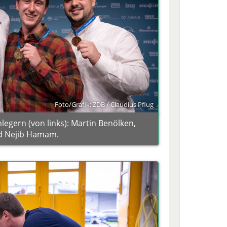
Foto/Grafik: ZDB / Claudius Pflug
legern (von links): Martin Benölken,
d Nejib Hamam.