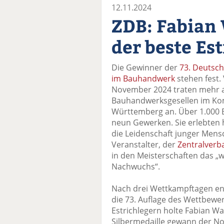
12.11.2024
ZDB: Fabian 
der beste Es
Die Gewinner der
73. Deutsch
im Bauhandwerk
stehen fest. 
November 2024 traten mehr a
Bauhandwerksgesellen im Ko
Württemberg an. Über 1.000 
neun Gewerken. Sie erlebte
die Leidenschaft junger Mens
Veranstalter, der
Zentralverb
in den Meisterschaften das „
Nachwuchs“.
Nach drei Wettkampftagen end
die 73. Auflage des Wettbewer
Estrichlegern holte Fabian W
Silbermedaille gewann der No