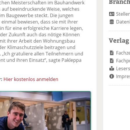
Branc
chen Meisterschaften im Bauhandwerk
 auf beeindruckende Weise, welches
Stelle
 im Baugewerbe steckt. Die jungen
Daten
einmal bewiesen, dass sie mit ihrer
n für eine erfolgreiche Karriere legen,
 der Zukunft auch das nötige Können
Verlag
e mit ihrer Arbeit den Wohnungsbau
der Klimaschutzziele beitragen und
Fachze
. „Ich gratuliere allen Teilnehmern und
nt und ihren Einsatz“, sagte Pakleppa
Fachp
Lesers
Impre
:
Hier kostenlos anmelden