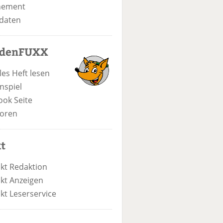
nement
daten
odenFUXX
les Heft lesen
nspiel
ook Seite
oren
t
kt Redaktion
kt Anzeigen
kt Leserservice