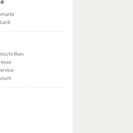
he
nmarkt
bank
itschriften
resse
ervice
ssum