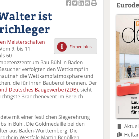
Eurode
Ar
Ar
Ar
Ar
Ar
Walter ist
ti
ti
ti
ti
ti
k
k
k
k
k
trichleger
el
el
el
el
el
a
t
a
p
D
en Meisterschaften
uf
wi
uf
er
ru
Firmeninfos
Vom 9. bis 11.
F
tt
Li
E
ck
ls 60
ac
er
n
m
e
mpetenzzentrum Bau Bühl in Baden-
e
n
k
ai
n
Besucher verfolgten den Wettkampf in
b
e
l
n hautnah die Wettkampfatmosphäre und
o
di
v
chen, die für ihren Bauberuf brennen. Der
o
n
er
and Deutsches Baugewerbe (ZDB)
, sieht
k
te
se
wichtigste Branchenevent im Bereich
te
il
n
il
e
d
e
n
e
ete mit einer festlichen Siegerehrung
n
n
bs in Bühl. Die Goldmedaille bei den
Aktuel
alter aus Baden-Württemberg. Die
Heftar
rdrhein-Westfale Martin Benölken.