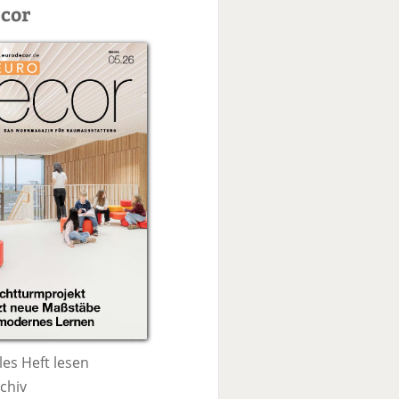
c
cor
h
e
les Heft lesen
chiv