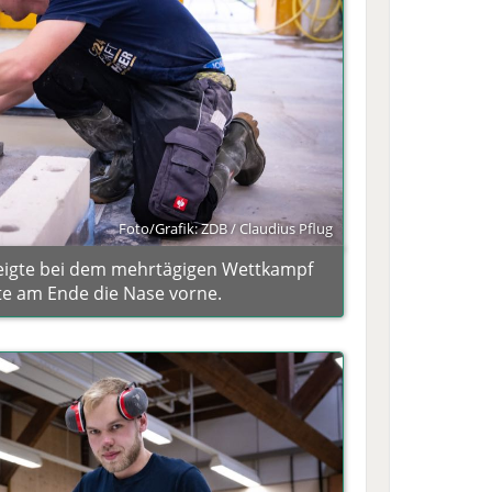
Foto/Grafik: ZDB / Claudius Pflug
zeigte bei dem mehrtägigen Wettkampf
te am Ende die Nase vorne.