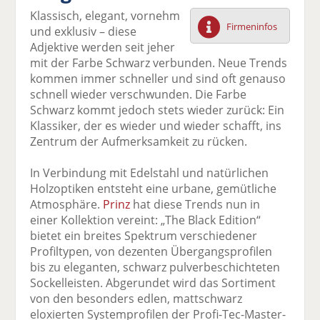
F
tt
Li
E
ck
Klassisch, elegant, vornehm
ac
er
n
m
e
Firmeninfos
und exklusiv – diese
e
n
k
ai
n
Adjektive werden seit jeher
b
e
l
mit der Farbe Schwarz verbunden. Neue Trends
o
di
v
kommen immer schneller und sind oft genauso
o
n
er
schnell wieder verschwunden. Die Farbe
k
te
se
Schwarz kommt jedoch stets wieder zurück: Ein
te
il
n
Klassiker, der es wieder und wieder schafft, ins
il
e
d
Zentrum der Aufmerksamkeit zu rücken.
e
n
e
n
n
In Verbindung mit Edelstahl und natürlichen
Holzoptiken entsteht eine urbane, gemütliche
Atmosphäre.
Prinz
hat diese Trends nun in
einer Kollektion vereint: „The Black Edition“
bietet ein breites Spektrum verschiedener
Profiltypen, von dezenten Übergangsprofilen
bis zu eleganten, schwarz pulverbeschichteten
Sockelleisten. Abgerundet wird das Sortiment
von den besonders edlen, mattschwarz
eloxierten Systemprofilen der Profi-Tec-Master-