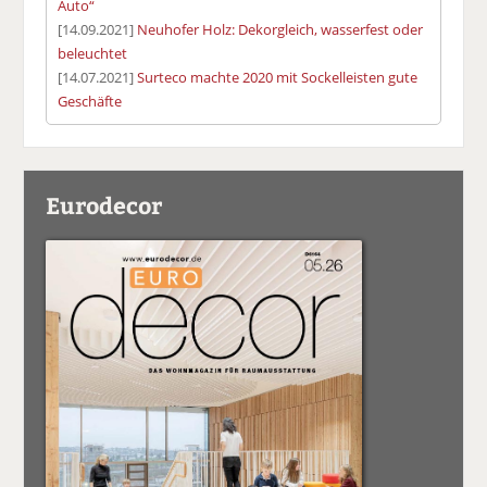
Auto“
[14.09.2021]
Neuhofer Holz: Dekorgleich, wasserfest oder
beleuchtet
[14.07.2021]
Surteco machte 2020 mit Sockelleisten gute
Geschäfte
Eurodecor