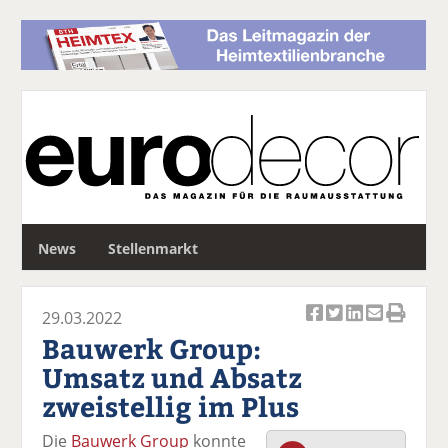
S
News
Stellenmarkt
u
c
h
29.03.2022
e
Ar
Ar
Ar
Ar
Ar
Bauwerk Group:
ti
ti
ti
ti
ti
Umsatz und Absatz
k
k
k
k
k
zweistellig im Plus
el
el
el
el
el
a
t
a
p
D
Die
Bauwerk Group
konnte
uf
wi
uf
er
ru