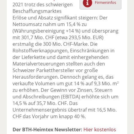
Firmeninfos
2021 trotz des schwierigen
F
tt
Li
E
ck
Beschaffungsmarktes
ac
er
n
m
e
Erlöse und Absatz signifikant steigern: Der
e
n
k
ai
n
Nettoumsatz nahm um 15,4 % zu
b
e
l
(Währungsbereinigung +14 %) und übersprang
o
di
v
mit 301,7 Mio. CHF (etwa 293,5 Mio. EUR)
o
n
er
erstmalig die 300 Mio. CHF-Marke. Die
k
te
se
Rohstoffverknappungen, Einschränkungen in
te
il
n
der Lieferkette und damit einhergehenden
il
e
d
Materialverteuerungen stellten auch den
e
n
e
Schweizer Parketthersteller vor große
n
n
Herausforderungen. Dennoch gelang es, das
verkaufte Volumen um gut 14 % auf 9,3 Mio. m
2
zu erhöhen. Der Gewinn vor Zinsen, Steuern
und Abschreibungen (EBITDA) erhöhte sich um
14,5 % auf 35,7 Mio. CHF. Das
Unternehmensergebnis übertraf mit 16,5 Mio.
CHF das Vorjahr um knapp 40 %.
Der BTH-Heimtex Newsletter:
Hier kostenlos