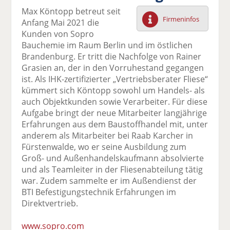
F
tt
Li
E
ck
Max Köntopp betreut seit
ac
er
n
m
e
Firmeninfos
Anfang Mai 2021 die
e
n
k
ai
n
Kunden von Sopro
b
e
l
Bauchemie im Raum Berlin und im östlichen
o
di
v
Brandenburg. Er tritt die Nachfolge von Rainer
o
n
er
Grasien an, der in den Vorruhestand gegangen
k
te
se
ist. Als IHK-zertifizierter „Vertriebsberater Fliese“
te
il
n
kümmert sich Köntopp sowohl um Handels- als
il
e
d
auch Objektkunden sowie Verarbeiter. Für diese
e
n
e
Aufgabe bringt der neue Mitarbeiter langjährige
n
n
Erfahrungen aus dem Baustoffhandel mit, unter
anderem als Mitarbeiter bei Raab Karcher in
Fürstenwalde, wo er seine Ausbildung zum
Groß- und Außenhandelskaufmann absolvierte
und als Teamleiter in der Fliesenabteilung tätig
war. Zudem sammelte er im Außendienst der
BTI Befestigungstechnik Erfahrungen im
Direktvertrieb.
www.sopro.com