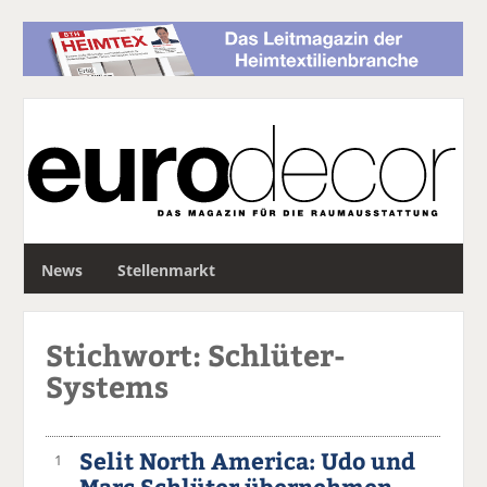
S
News
Stellenmarkt
u
c
h
Stichwort: Schlüter-
e
Systems
Selit North America: Udo und
1
Marc Schlüter übernehmen