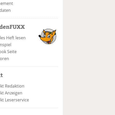
nement
daten
odenFUXX
les Heft lesen
nspiel
ook Seite
oren
t
kt Redaktion
kt Anzeigen
kt Leserservice