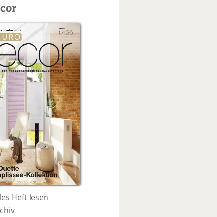
c
cor
h
e
les Heft lesen
chiv