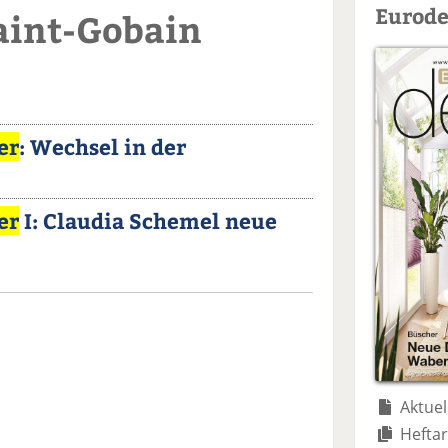
Eurode
aint-Gobain
er
: Wechsel in der
er
I: Claudia Schemel neue
Aktuel
Heftar