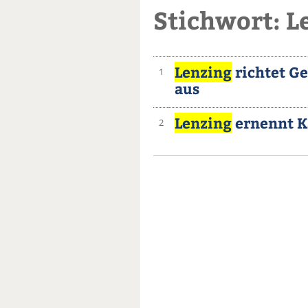
Stichwort: L
Lenzing
richtet Ge
1
aus
Lenzing
ernennt K
2