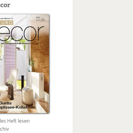
c
cor
h
e
les Heft lesen
chiv