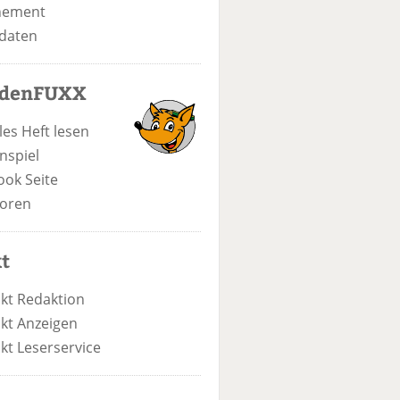
nement
daten
odenFUXX
les Heft lesen
nspiel
ook Seite
oren
t
kt Redaktion
kt Anzeigen
kt Leserservice