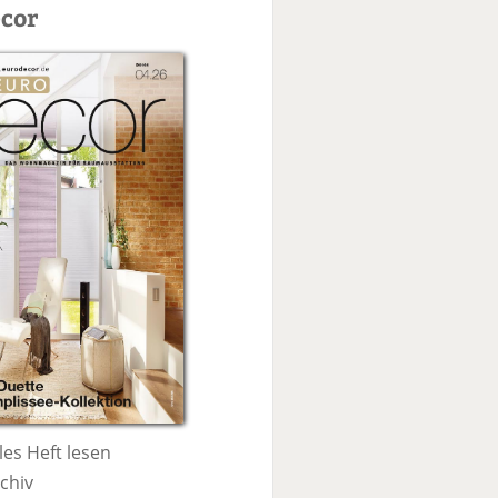
c
cor
h
e
les Heft lesen
chiv