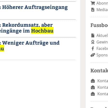
Abon
 Höherer Auftragseingang
Media
 Rekordumsatz, aber
Fussb
eingänge im
Hochbau
Aktuel
 Weniger Aufträge und
Gewin
au
Faceb
Spons
Kontak
Konta
Konta
Konta