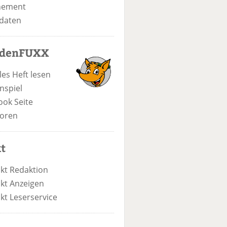
nement
daten
odenFUXX
les Heft lesen
nspiel
ook Seite
oren
t
kt Redaktion
kt Anzeigen
kt Leserservice