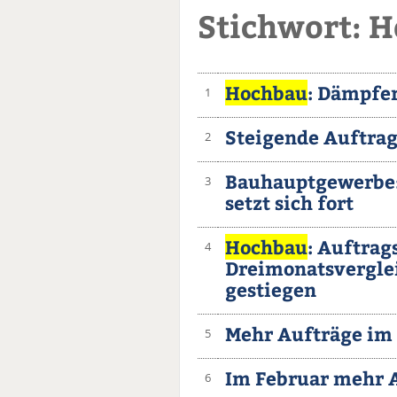
Stichwort: 
Hochbau
: Dämpfe
1
Steigende Auftra
2
Bauhauptgewerbe
3
setzt sich fort
Hochbau
: Auftra
4
Dreimonatsvergle
gestiegen
Mehr Aufträge im
5
Im Februar mehr 
6