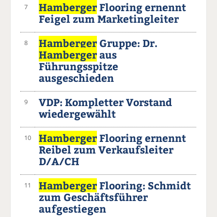
Hamberger
Flooring ernennt
7
Feigel zum Marketingleiter
Hamberger
Gruppe: Dr.
8
Hamberger
aus
Führungsspitze
ausgeschieden
VDP: Kompletter Vorstand
9
wiedergewählt
Hamberger
Flooring ernennt
10
Reibel zum Verkaufsleiter
D/A/CH
Hamberger
Flooring: Schmidt
11
zum Geschäftsführer
aufgestiegen