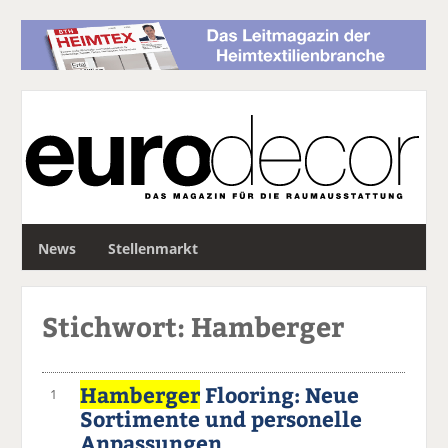
S
News
Stellenmarkt
u
c
h
Stichwort: Hamberger
e
Hamberger
Flooring: Neue
1
Sortimente und personelle
Anpassungen