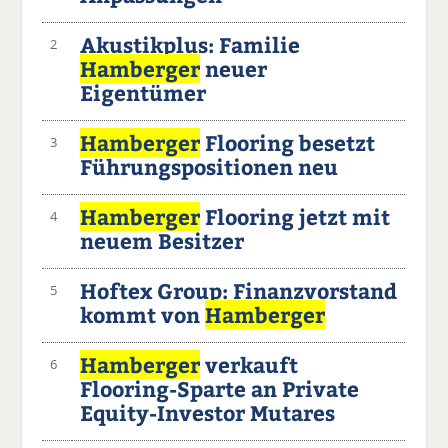
Akustikplus: Familie
2
Hamberger
neuer
Eigentümer
Hamberger
Flooring besetzt
3
Führungspositionen neu
Hamberger
Flooring jetzt mit
4
neuem Besitzer
Hoftex Group: Finanzvorstand
5
kommt von
Hamberger
Hamberger
verkauft
6
Flooring-Sparte an Private
Equity-Investor Mutares