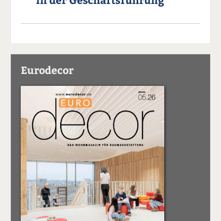
Eurodecor