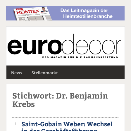
S
News
Stellenmarkt
u
c
h
Stichwort: Dr. Benjamin
e
Krebs
Saint-Gobain Weber: Wechsel
1
in der Geschäftsführung