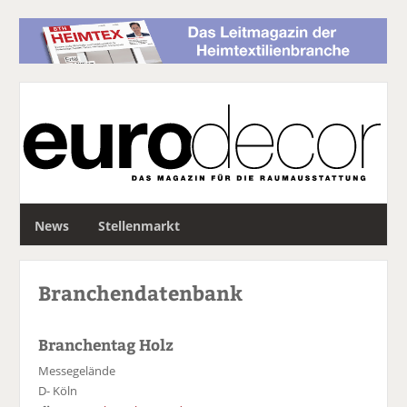
S
News
Stellenmarkt
u
c
h
Branchendatenbank
e
Branchentag Holz
Messegelände
D- Köln