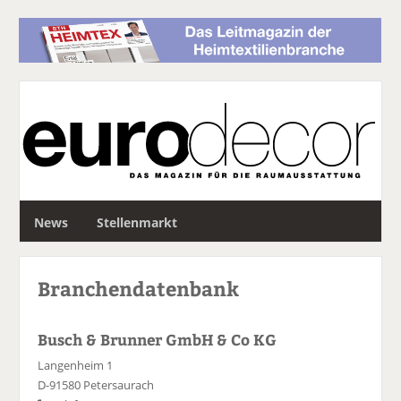
S
News
Stellenmarkt
u
c
h
Branchendatenbank
e
Busch & Brunner GmbH & Co KG
Langenheim 1
D-91580 Petersaurach