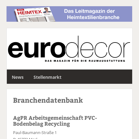
S
News
Stellenmarkt
u
c
h
Branchendatenbank
e
AgPR Arbeitsgemeinschaft PVC-
Bodenbelag Recycling
Paul-Baumann-Straße 1