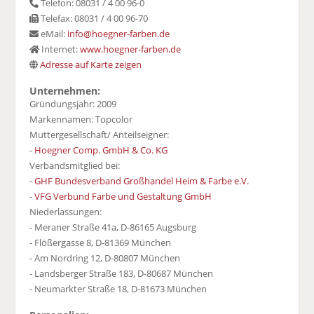
Telefon: 08031 / 4 00 96-0
Telefax: 08031 / 4 00 96-70
eMail:
info@hoegner-farben.de
Internet:
www.hoegner-farben.de
Adresse auf Karte zeigen
Unternehmen:
Gründungsjahr: 2009
Markennamen: Topcolor
Muttergesellschaft/ Anteilseigner:
-
Hoegner Comp. GmbH & Co. KG
Verbandsmitglied bei:
-
GHF Bundesverband Großhandel Heim & Farbe e.V.
-
VFG Verbund Farbe und Gestaltung GmbH
Niederlassungen:
- Meraner Straße 41a, D-86165 Augsburg
- Flößergasse 8, D-81369 München
- Am Nordring 12, D-80807 München
- Landsberger Straße 183, D-80687 München
- Neumarkter Straße 18, D-81673 München