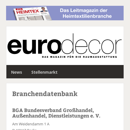
S
News
Stellenmarkt
u
c
h
Branchendatenbank
e
BGA Bundesverband Großhandel,
Außenhandel, Dienstleistungen e. V.
Am Weidendamm 1 A