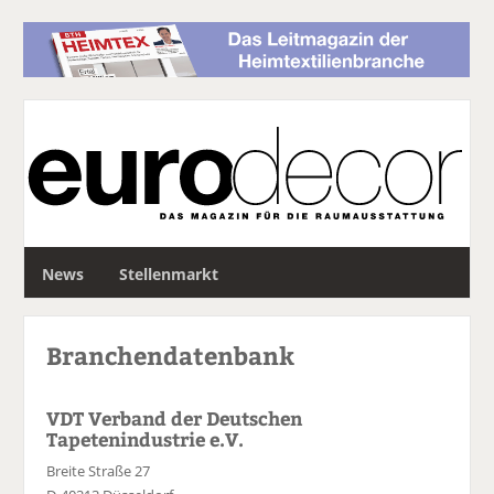
S
News
Stellenmarkt
u
c
h
Branchendatenbank
e
VDT Verband der Deutschen
Tapetenindustrie e.V.
Breite Straße 27