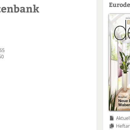
Eurode
tenbank
 65
50
Aktuel
Heftar