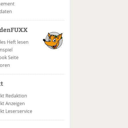
nement
daten
odenFUXX
les Heft lesen
nspiel
ook Seite
oren
t
kt Redaktion
kt Anzeigen
kt Leserservice