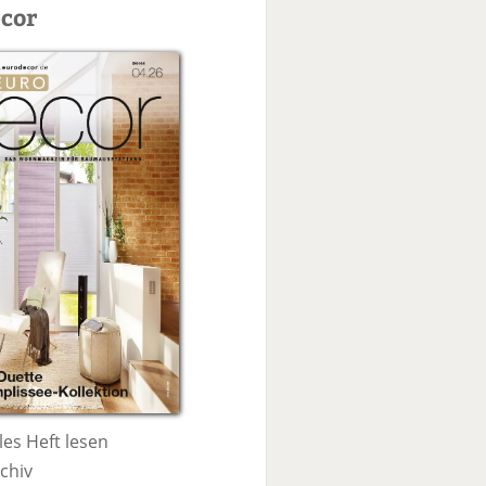
c
cor
h
e
les Heft lesen
chiv