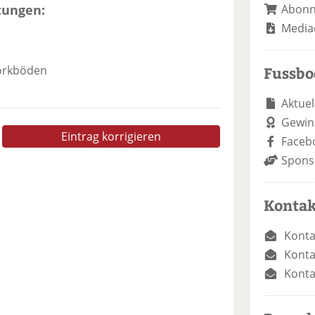
Abon
tungen:
Media
Fussb
Korkböden
Aktuel
Gewin
Eintrag korrigieren
Faceb
Spons
Kontak
Konta
Konta
Konta