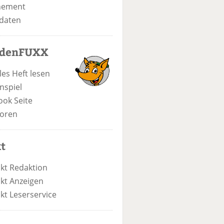
nement
daten
odenFUXX
les Heft lesen
nspiel
ook Seite
oren
t
kt Redaktion
kt Anzeigen
kt Leserservice