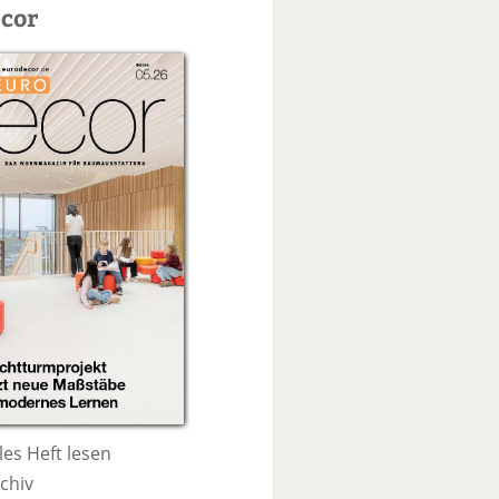
c
cor
h
e
les Heft lesen
chiv