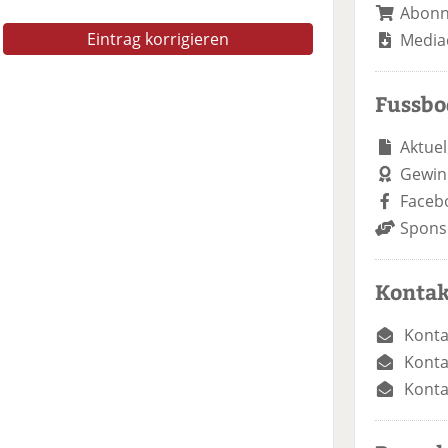
Abon
Eintrag korrigieren
Media
Fussb
Aktuel
Gewin
Faceb
Spons
Kontak
Konta
Konta
Konta