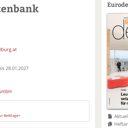
Eurode
tenbank
zburg.at
is 28.01.2027
s GmbH
ur Belétage+
Aktuel
Heftar