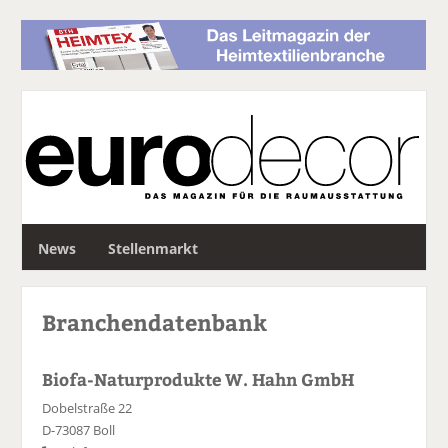
S
News
Stellenmarkt
u
c
h
Branchendatenbank
e
Biofa-Naturprodukte W. Hahn GmbH
Dobelstraße 22
D-73087 Boll