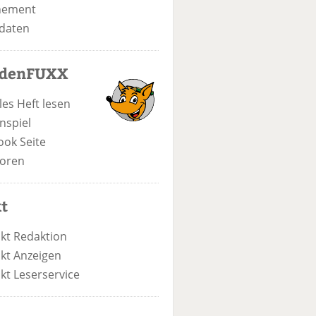
nement
daten
odenFUXX
les Heft lesen
nspiel
ook Seite
oren
t
kt Redaktion
kt Anzeigen
kt Leserservice