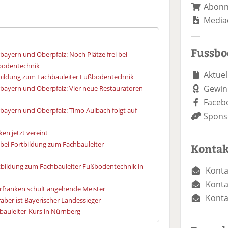
Abon
Media
Fussb
ayern und Oberpfalz: Noch Plätze frei bei
ßbodentechnik
Aktuel
tbildung zum Fachbauleiter Fußbodentechnik
Gewin
bayern und Oberpfalz: Vier neue Restauratoren
Faceb
bayern und Oberpfalz: Timo Aulbach folgt auf
Spons
en jetzt vereint
 bei Fortbildung zum Fachbauleiter
Kontak
rtbildung zum Fachbauleiter Fußbodentechnik in
Konta
Konta
rfranken schult angehende Meister
Konta
raber ist Bayerischer Landessieger
bauleiter-Kurs in Nürnberg