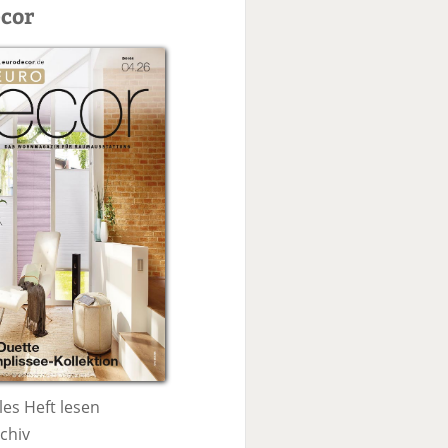
c
cor
h
e
les Heft lesen
chiv