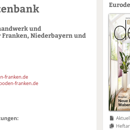
Eurode
tenbank
handwerk und
 Franken, Niederbayern und
n-franken.de
boden-franken.de
tungen:
Aktuel
Heftar